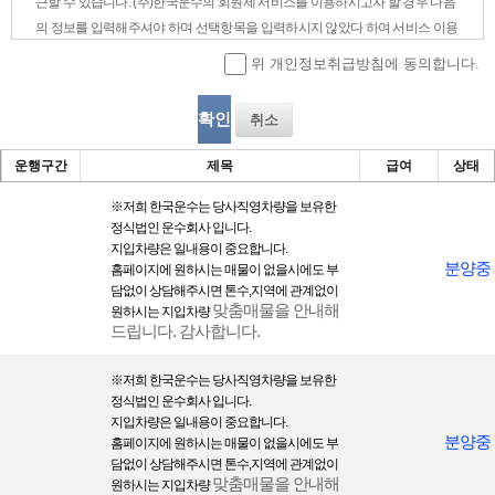
근할 수 있습니다. (주)한국운수의 회원제 서비스를 이용하시고자 할 경우 다음
의 정보를 입력해주셔야 하며 선택항목을 입력하시지 않았다 하여 서비스 이용
에 제한은 없습니다.
위 개인정보취급방침에 동의합니다.
1) 회원 가입시 수집하는 개인정보의 범위
- 필수항목 : 희망 ID, 비밀번호, 성명, 주소, 생년월일, 성별, 전화번호, 휴대폰번
취소
호, 이메일주소, 이메일 수신 여부
- 선택항목 : 회사명, 홈페이지, 닉네임
운행구간
제목
급여
상태
※
저희 한국운수는 당사직영차량을 보 유한
개인정보의 수집목적 및 이용목적
정식법인 운수회사 입니다.
지입차량은 일내용이 중요합니다.
① (주)한국운수은(는) 회원님께 최대한으로 최적화되고 맞춤화된 서비스를 제
분양중
홈페이지에 원하시는 매물이 없을시에도 부
공하기 위하여 다음과 같은 목적으로 개인정보를 수집하고 있습니다.
담없이 상담해주시면 톤수,지역에 관계없이
맞춤매물을 안내해
- 성명, 아이디, 비밀번호 : 회원제 서비스 이용에 따른 본인 식별 절차에 이용
원하시는 지입차량
드립니다. 감사합니다.
- 이메일주소, 이메일 수신여부, 전화번호 : 고지사항 전달, 본인 의사 확인, 불만
처리 등 원활한 의사소통 경로의 확보, 새로운 서비스/신상품이나 이벤트 정보
※
저희 한국운수는 당사직영차량을 보 유한
의 안내
정식법인 운수회사 입니다.
- 주소, 전화번호 : 경품과 쇼핑 물품 배송에 대한 정확한 배송지의 확보
지입차량은 일내용이 중요합니다.
- 비밀번호 힌트용 질문과 답변 : 비밀번호를 잊은 경우의 신속한 처리를 위한 내
분양중
홈페이지에 원하시는 매물이 없을시에도 부
용
담없이 상담해주시면 톤수,지역에 관계없이
맞춤매물을 안내해
원하시는 지입차량
- 그 외 선택항목 : 개인맞춤 서비스를 제공하기 위한 자료