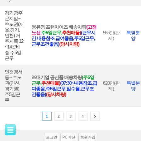
경기광주
곤지암~
수도권(서
※유명 프랜차이즈 배송차량
(고정
울,경기,
노선,
주5일근
무,
추천매물)
(근무시
555
만(완
특별분
인천) 거
간 내용참조,급여좋음,주5일근무,
제)
양
주지쪽 12
근무조건좋음)
(당사차량)
~14곳배
송 주5일
근무
인천경서
동~ 수도
※대기업 공산품 배송차량
(
주5일
권(인천,
근
무,
추천매물)
(07:30~내용참조,급
620
만(완
특별분
경기권),
여좋음,주5일근무,일수월,근무조
제)
양
주5일근
건좋음)
(당사차량)
무
1
2
3
4
로그인
PC버전
회원가입