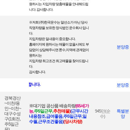
원하시는 지입차량 맞춤매물을 안내해드립
니다. 감사합니다.
※
저희 (주)한국운수는 알선소가 아닌 당사
직영차량을 보 유한 정식법인 운수회사 입니
다.
지입차량은 일내용이 중요합니다.
홈페이지에 원하시는 매물이 없을시에도 부
분양중
담없이 상담해주시면 톤수,지역에 관계없이
원하시는
지입차량 최고조건 최고매물을 찾아드립니
다.
감사합니다.
서 모두 진행합니다.
분양중
경북경산
~이천/용
※대기업 공산품 배송차량
(65세가
인~이천~
능,
주5일근무,
추천매물)
(근무시간
945
만(순
특별분
대구수성
내용참조,급여좋음,주5일근무,일
수)
양
구(1회전,
수월,근무조건좋음)
(당사차량)
주5일근
무)