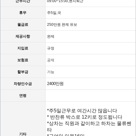
근무시간
09:00~15:00,현지퇴근
휴무
주5일,국
월급료
250만원 완제 유보
제공사항
완제
지입료
규정
보험료
공제
할부금
가능
2400만원
차량인수금
연령
*주5일근무로 여간시간 많읍니다
* 반찬류 박스로 12키로 정도됩니다
*상차는 직원과 같이하고 하차는 물류쎈
타
기타