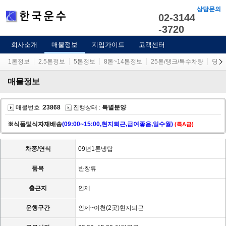
상담문의
02-3144
-3720
회사소개
매물정보
지입가이드
고객센터
1톤정보
2.5톤정보
5톤정보
8톤~14톤정보
25톤/탱크/특수차량
당사
매물정보
매물번호 :
23868
진행상태 :
특별분양
※식품및식자재배송
(09:00~15:00,현지퇴근,급여좋음,일수월)
(특A급)
차종/연식
09년1톤냉탑
품목
반창류
출근지
인제
운행구간
인제~이천(2곳)현지퇴근