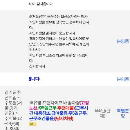
니다. 감사합니다.
※
저희 (주)한국운수는 알선소가 아닌 당사
직영차량을 보 유한 정식법인 운수회사 입니
다.
지입차량은 일내용이 중요합니다.
홈페이지에 원하시는 매물이 없을시에도 부
분양중
담없이 상담해주시면 톤수,지역에 관계없이
원하시는
지입차량 최고조건 최고매물을 찾아드립니
다.
감사합니다.
서 모두 진행합니다.
분양중
경기광주
곤지암~
수도권(서
※유명 프랜차이즈 배송차량
(고정
울,경기,
노선,
주5일근
무,
추천매물)
(근무시
555
만(완
특별분
인천) 거
간 내용참조,급여좋음,주5일근무,
제)
양
주지쪽 12
근무조건좋음)
(당사차량)
~14곳배
송 주5일