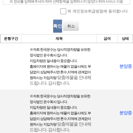
의 정보를 입력해주셔야 하며 선택항목을 입력하시지 않았다 하여 서비스 이용
에 제한은 없습니다.
위 개인정보취급방침에 동의합니다.
1) 회원 가입시 수집하는 개인정보의 범위
- 필수항목 : 희망 ID, 비밀번호, 성명, 주소, 생년월일, 성별, 전화번호, 휴대폰번
취소
호, 이메일주소, 이메일 수신 여부
- 선택항목 : 회사명, 홈페이지, 닉네임
운행구간
제목
급여
상태
※
저희 한국운수는 당사직영차량을 보 유한
개인정보의 수집목적 및 이용목적
정식법인 운수회사 입니다.
지입차량은 일내용이 중요합니다.
① (주)한국운수은(는) 회원님께 최대한으로 최적화되고 맞춤화된 서비스를 제
분양중
홈페이지에 원하시는 매물이 없을시에도 부
공하기 위하여 다음과 같은 목적으로 개인정보를 수집하고 있습니다.
담없이 상담해주시면 톤수,지역에 관계없이
맞춤매물을 안내해
- 성명, 아이디, 비밀번호 : 회원제 서비스 이용에 따른 본인 식별 절차에 이용
원하시는 지입차량
드립니다. 감사합니다.
- 이메일주소, 이메일 수신여부, 전화번호 : 고지사항 전달, 본인 의사 확인, 불만
처리 등 원활한 의사소통 경로의 확보, 새로운 서비스/신상품이나 이벤트 정보
※
저희 한국운수는 당사직영차량을 보 유한
의 안내
정식법인 운수회사 입니다.
- 주소, 전화번호 : 경품과 쇼핑 물품 배송에 대한 정확한 배송지의 확보
지입차량은 일내용이 중요합니다.
- 비밀번호 힌트용 질문과 답변 : 비밀번호를 잊은 경우의 신속한 처리를 위한 내
분양중
홈페이지에 원하시는 매물이 없을시에도 부
용
담없이 상담해주시면 톤수,지역에 관계없이
맞춤매물을 안내해
원하시는 지입차량
- 그 외 선택항목 : 개인맞춤 서비스를 제공하기 위한 자료
드립니다. 감사합니다.
② 단, 이용자의 기본적 인권 침해의 우려가 있는 민감한 개인정보(인종 및 민족,