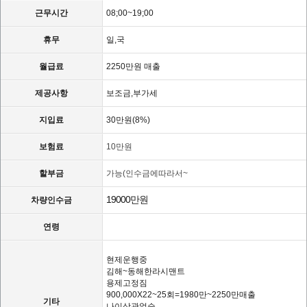
근무시간
08;00~19;00
휴무
일,국
월급료
2250만원 매출
제공사항
보조금,부가세
지입료
30만원(8%)
보험료
10만원
할부금
가능(인수금에따라서~
19000만원
차량인수금
연령
현제운행중
김해~동해한라시맨트
용제고정짐
900,000X22~25회=1980만~2250만매출
기타
나이상관없슴