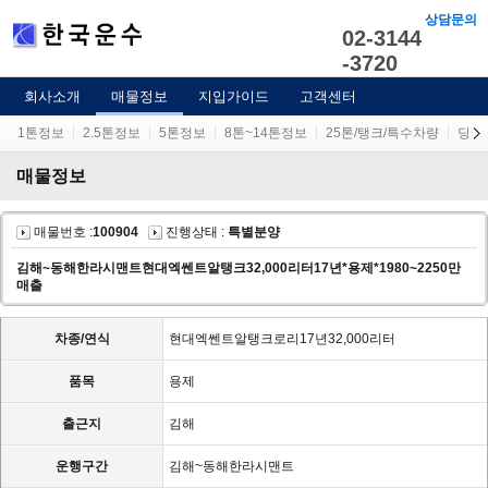
상담문의
02-3144
-3720
회사소개
매물정보
지입가이드
고객센터
1톤정보
2.5톤정보
5톤정보
8톤~14톤정보
25톤/탱크/특수차량
당사
매물정보
매물번호 :
100904
진행상태 :
특별분양
김해~동해한라시맨트현대엑쎈트알탱크32,000리터17년*용제*1980~2250만
매출
차종/연식
현대엑쎈트알탱크로리17년32,000리터
품목
용제
출근지
김해
운행구간
김해~동해한라시맨트