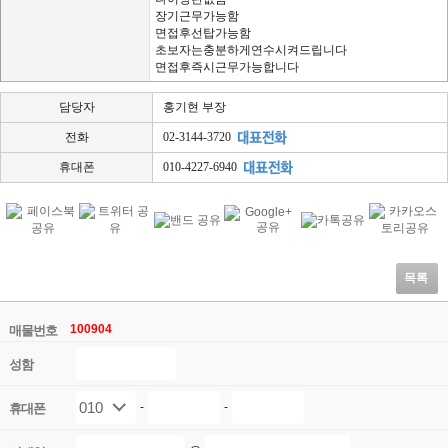
장기근무가능함
면접후선탑가능함
초보자는충분하게연수시켜드립니다
면접후즉시근무가능합니다
담당자
홍기현 부장
전화
02-3144-3720
휴대폰
010-4227-6940
목록
100904
매물번호
성함
-
-
휴대폰