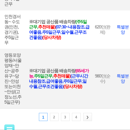
근무
인천경서
동~ 수도
※대기업 공산품 배송차량
(
주5일
권(인천,
근
무,
추천매물)
(07:30~내용참조,급
620
만(완
특별분
경기권),
여좋음,주5일근무,일수월,근무조
제)
양
주5일근
건좋음)
(당사차량)
무
영등포양
평동/서울
양재~안
산~공주
※대기업 공산품 배송차량
(65세가
유구~당
능,
주5일근무,
추천매물)
(근무시간
980
만(순
특별분
진~안성
내용참조,급여좋음,주5일근무,일
수)
양
또는이천
수월,근무조건좋음)
(당사차량)
~안성(고
정노선,주
5일근무)
1
2
3
4