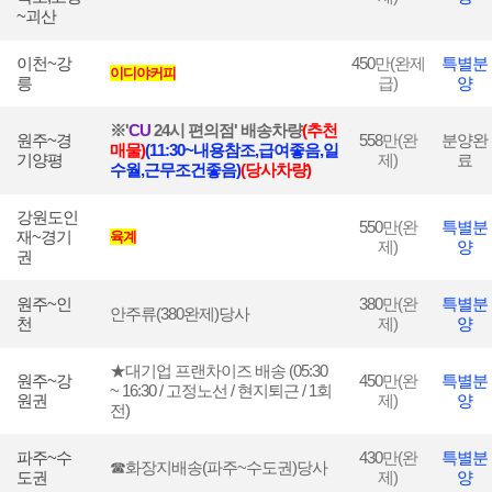
~괴산
이천~강
450
만(완제
특별분
이디야커피
릉
급)
양
※'
CU
24시 편의점' 배송차량
(추천
원주~경
558
만(완
분양완
매물)
(11:30~내용참조,급여좋음,일
기양평
제)
료
수월,근무조건좋음)
(
당사차량)
강원도인
550
만(완
특별분
재~경기
육계
제)
양
권
원주~인
380
만(완
특별분
안주류(380완제)당사
천
제)
양
★대기업 프랜차이즈 배송 (05:30
원주~강
450
만(완
특별분
~ 16:30 / 고정노선 / 현지퇴근 / 1회
원권
제)
양
전)
파주~수
430
만(완
특별분
☎화장지배송(파주~수도권)당사
도권
제)
양