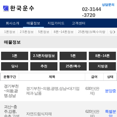
상담문의
02-3144
-3720
회사소개
매물정보
지입가이드
고객센터
1톤정보
2.5톤정보
5톤정보
8톤~14톤정보
25톤/탱크/특수차량
당사
매물정보
1톤
2.5톤차량정보
5톤
8톤~14톤
당사
추천
25톤/특수
지방권
운행구간
제목
급여
상태
경기부천
경기부천~의왕,광명,성남=대기업
630
만(완
~의왕,광
분양중
제과 납품
제)
명,성남
괴산~충
주,강릉,
620
만(완
특별분
자연드림식자재
속초,고성
제)
양