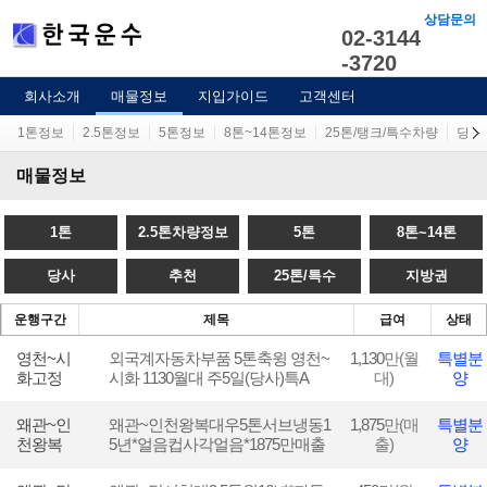
상담문의
02-3144
-3720
회사소개
매물정보
지입가이드
고객센터
1톤정보
2.5톤정보
5톤정보
8톤~14톤정보
25톤/탱크/특수차량
당사
매물정보
1톤
2.5톤차량정보
5톤
8톤~14톤
당사
추천
25톤/특수
지방권
운행구간
제목
급여
상태
영천~시
외국계자동차부품 5톤축윙 영천~
1,130
만(월
특별분
화고정
시화 1130월대 주5일(당사)특A
대)
양
왜관~인
왜관~인천왕복대우5톤서브냉동1
1,875
만(매
특별분
천왕복
5년*얼음컵사각얼음*1875만매출
출)
양