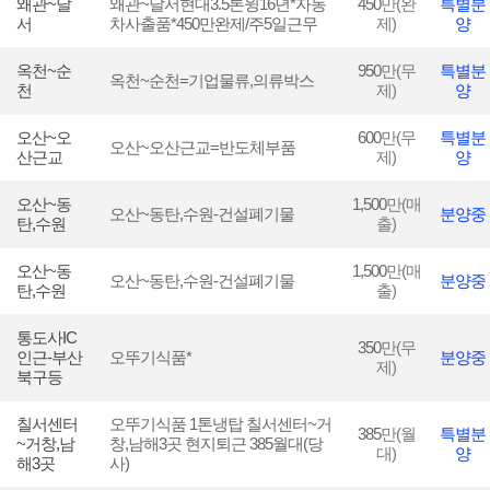
왜관~달
왜관~달서현대3.5톤윙16년*자동
450
만(완
특별분
서
차사출품*​450만완제​/주5일근무​
제)
양
옥천~순
950
만(무
특별분
옥천~순천=기업물류,의류박스
천
제)
양
오산~오
600
만(무
특별분
오산~오산근교=반도체부품
산근교
제)
양
오산~동
1,500
만(매
오산~동탄,수원-건설폐기물
분양중
탄,수원
출)
오산~동
1,500
만(매
오산~동탄,수원-건설폐기물
분양중
탄,수원
출)
통도사IC
350
만(무
인근-부산
오뚜기식품*
분양중
제)
북구등
칠서센터
오뚜기식품 1톤냉탑 칠서센터~거
385
만(월
특별분
~거창,남
창,남해3곳 현지퇴근 385월대(당
대)
양
해3곳
사)